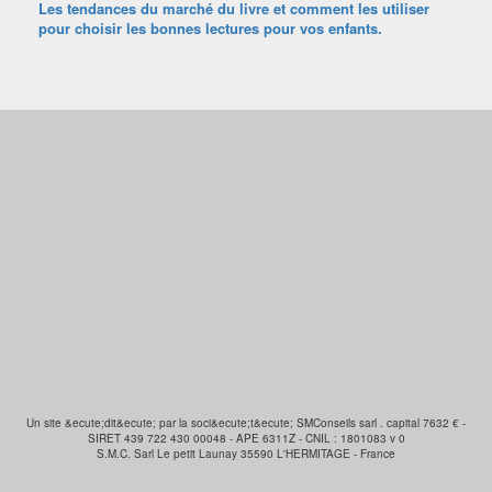
Les tendances du marché du livre et comment les utiliser
pour choisir les bonnes lectures pour vos enfants.
Un site &ecute;dit&ecute; par la soci&ecute;t&ecute; SMConseils sarl . capital 7632 € -
SIRET 439 722 430 00048 - APE 6311Z - CNIL : 1801083 v 0
S.M.C. Sarl Le petit Launay 35590 L'HERMITAGE - France