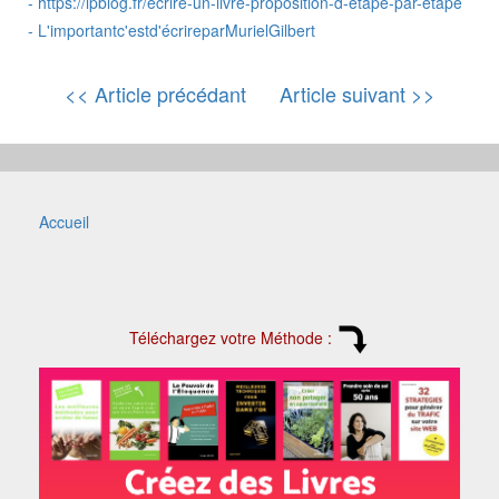
-
https://lpblog.fr/ecrire-un-livre-proposition-d-etape-par-etape
-
L'importantc'estd'écrireparMurielGilbert
<< Article précédant
Article suivant >>
Accueil
Téléchargez votre Méthode :