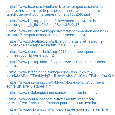
-
https://www.lexpress.fr/culture/livre/les-etapes-essentielles-
pour-ecrire-un-livre-et-le-publier-de-maniere-traditionnelle-
specifiquement-pour-la-generation-z_2138256.html
-
https://www.huffingtonpost.fr/entry/ecrire-un-livre-et-le-
publier-gen-z_fr_5dfb9fb2e4b08cfcc33e0e18
-
https://www.wellcut.tv/blog/post-production-manuels-astuces-
conseils/5-etapes-essentielles-pour-ecrire-un-livre
-
https://www.actualitte.com/article/culture-arts-lettres/ecrire-
un-livre-les-14-etapes-essentielles/106607
-
https://www.ecrirefacile.fr/blog/2512-les-etapes-pour-ecrire-
un-livre+pour-la-generation-Z
-
https://www.petiteplume.fr/blogs/news/11-etapes-pour-ecrire-
un-livre
-
https://www.bragelonne.fr/blog/ecrire-livre-un-livre/?
fbclid=IwAR33fZFcqMvdgZnUI_fwVgXhz7OlHCMzrTBJbo7P4xXx
-
https://www.eazylang.com/fr/blogs/blog-eazylang/comment-
ecrire-un-livre-5-etapes-film
-
https://www.octalongue.com/conseils-pour-ecrire-un-livre
-
https://www.cours-legendre.fr/livres-adultes/cahier-d-
activites/livre-francais-6e/etapes-pour-ecrire-un-livre.html
-
https://www.scribium.com/janice/6-etapes-pour-ecrire-un-livre