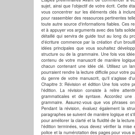
sujet, ainsi que l'objectif de votre écrit. Cette é
vous concentrer sur les éléments clés à inclu
pour rassembler des ressources pertinentes tell
toute autre source d'informations fiables. Ces 
et à appuyer vos arguments avec des faits solid
détaillé qui servira de guide tout au long du p
d'écriture commence par la création d'un brouillo
idées principales que vous souhaitez développ
structure ou de la grammaire. Une fois vos idée
contenu de votre manuscrit de manière logique 
chacun contenant une idée clé. Utilisez un la
pourraient rendre la lecture difficile pour votre
du genre de votre manuscrit, qu'il s'agisse d'
Chapitre 3: Révision et édition Une fois votre p
l'édition. La révision consiste à relire atte
grammaticales et de syntaxe. Accordez une at
grammaire. Assurez-vous que vos phrases ont
Pendant la révision, évaluez également la struc
paragraphes se suivent de manière logique et s'i
pour améliorer la clarté et la fluidité de la lectu
l'édition terminées, vous devez vérifier la mise 
police et la numérotation des pages pour vous a