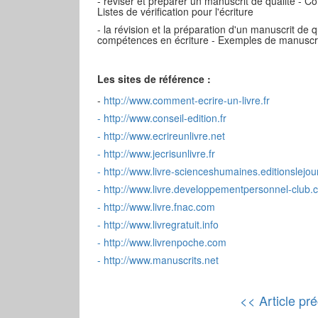
- réviser et préparer un manuscrit de qualité - C
Listes de vérification pour l'écriture
- la révision et la préparation d'un manuscrit d
compétences en écriture - Exemples de manuscrit
Les sites de référence :
-
http://www.comment-ecrire-un-livre.fr
-
http://www.conseil-edition.fr
-
http://www.ecrireunlivre.net
-
http://www.jecrisunlivre.fr
-
http://www.livre-scienceshumaines.editionslejo
-
http://www.livre.developpementpersonnel-club.
-
http://www.livre.fnac.com
-
http://www.livregratuit.info
-
http://www.livrenpoche.com
-
http://www.manuscrits.net
<< Article pr