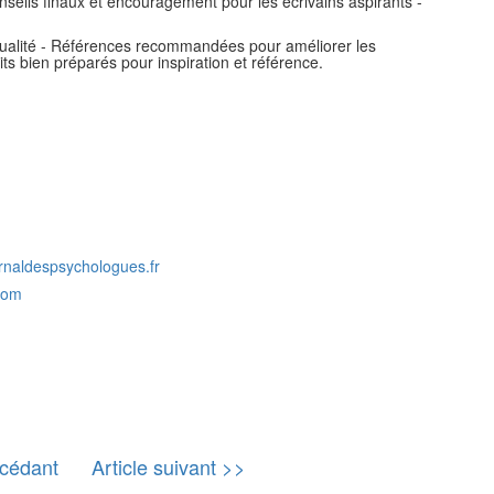
onseils finaux et encouragement pour les écrivains aspirants -
e qualité - Références recommandées pour améliorer les
s bien préparés pour inspiration et référence.
urnaldespsychologues.fr
com
écédant
Article suivant >>