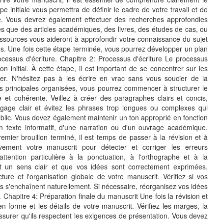
tape initiale vous permettra de définir le cadre de votre travail et de
re. Vous devrez également effectuer des recherches approfondies
es que des articles académiques, des livres, des études de cas, ou
ressources vous aideront à approfondir votre connaissance du sujet
es. Une fois cette étape terminée, vous pourrez développer un plan
rocessus d'écriture. Chapitre 2: Processus d'écriture Le processus
n initial. À cette étape, il est important de se concentrer sur les
er. N'hésitez pas à les écrire en vrac sans vous soucier de la
s principales organisées, vous pourrez commencer à structurer le
et cohérente. Veillez à créer des paragraphes clairs et concis,
ngage clair et évitez les phrases trop longues ou complexes qui
 public. Vous devez également maintenir un ton approprié en fonction
un texte informatif, d'une narration ou d'un ouvrage académique.
remier brouillon terminé, il est temps de passer à la révision et à
ntivement votre manuscrit pour détecter et corriger les erreurs
tention particulière à la ponctuation, à l'orthographe et à la
 un sens clair et que vos idées sont correctement exprimées.
ture et l'organisation globale de votre manuscrit. Vérifiez si vos
ls s'enchaînent naturellement. Si nécessaire, réorganisez vos idées
re. Chapitre 4: Préparation finale du manuscrit Une fois la révision et
en forme et les détails de votre manuscrit. Vérifiez les marges, la
ssurer qu'ils respectent les exigences de présentation. Vous devez