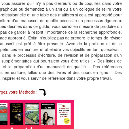
 vous assurer qu'il n'y a pas d'erreurs ou de coquilles dans votre
thographique ou demandez à un ami ou à un collègue de relire votre
rofessionnelle et une table des matières si cela est approprié pour
écriture d'un manuscrit de qualité nécessite un processus rigoureux
tapes décrites dans ce guide, vous serez en mesure de produire un
ez pas de garder à l'esprit l'importance de la recherche approfondie,
angage approprié. Enfin, n'oubliez pas de prendre le temps de réviser
nuscrit est prêt à être présenté. Avec de la pratique et de la
ences en écriture et atteindre vos objectifs en tant qu'écrivain.
dans le processus d'écriture, de révision et de préparation d'un
 supplémentaires qui pourraient vous être utiles : - Des listes de
sion et la préparation d'un manuscrit de qualité. - Des références
n écriture, telles que des livres et des cours en ligne. - Des
nspirer et vous servir de référence dans votre propre travail.
rgez votre Méthode :