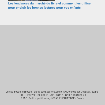
Les tendances du marché du livre et comment les utiliser
pour choisir les bonnes lectures pour vos enfants.
Un site &ecute;dit&ecute; par la soci&ecute;t&ecute; SMConseils sarl . capital 7632 € -
SIRET 439 722 430 00048 - APE 6311Z - CNIL : 1801083 v 0
S.M.C. Sarl Le petit Launay 35590 L'HERMITAGE - France