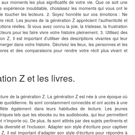
aux moments les plus significatifs de votre vie. Que ce soit une
e expérience inoubliable, choisissez les moments qui vous ont le
de toucher les lecteurs. 2. Soyez honnête sur vos émotions : Ne
 récit. Les jeunes de la génération Z apprécient l'authenticité et
tions réelles. Si vous avez connu la joie, la tristesse, la frustration
eurs pour les faire vivre votre histoire pleinement. 3. Utilisez des
on Z, il est important d'utiliser des descriptions vivantes qui leur
mmerger dans votre histoire. Décrivez les lieux, les personnes et les
ores et des comparaisons pour rendre votre récit plus vivant et
ion Z et les livres.
ecture de la génération Z. La génération Z est née à une époque où
vie quotidienne. Ils sont constamment connectés et ont accès à une
eflète également dans leurs habitudes de lecture. Les jeunes
ériques tels que les ebooks ou les audiobooks, qui leur permettent
t n'importe où. De plus, ils sont attirés par des sujets pertinents et
la diversité et l'inclusion. Adapter son style d'écriture pour captiver
 Z, il est important d'adapter son style d'écriture pour répondre à