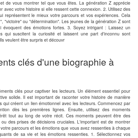
 et de vous montrer tel que vous êtes. La génération Z apprécie
r avec votre histoire si elle ressent cette connexion. 2. Utilisez des
 qui représentent le mieux votre parcours et vos expériences. Cela
n", "victoire" ou "détermination". Les jeunes de la génération Z sont
i évoquent des émotions fortes. 3. Soyez intrigant : Laissez un
s qui suscitent la curiosité et laissent une part d'inconnu sont
Ils veulent être surpris et découvr
ents clés d'une biographie à
léments clés pour captiver les lecteurs. Un élément essentiel pour
tive solide. Il est important de raconter votre histoire de manière
lés qui créent un lien émotionnel avec les lecteurs. Commencez par
tention dès les premières lignes. Ensuite, utilisez des moments
térêt tout au long de votre récit. Ces moments peuvent être des
ou des prises de décisions cruciales. L'important est de montrer
otre parcours et les émotions que vous avez ressenties à chaque
uants de sa vie et les émotions ressenties. 1. Sélectionnez vos