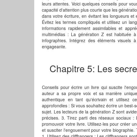
leurs attentes. Voici quelques conseils pour vo
capacité d'attention plus courte que les générati
dans votre écriture, en évitant les longueurs et 
Évitez les termes compliqués et utilisez un lan
informations rapidement assimilables et appr
multimédias : La génération Z est habituée à
infographies. Intégrez des éléments visuels à 
engageante.
Chapitre 5: Les secre
Conseils pour écrire un livre qui suscite l'e
auteur a sa propre voix et sa manière unique
authentique en tant qu'écrivain et utilisez c
approfondies : Si vous souhaitez écrire un best-se
sujet. Les lecteurs de la génération Z sont avide
précises. 3. Tirez parti des réseaux sociaux :
promouvoir votre livre. Utilisez-les pour créer
et susciter l'engouement pour votre biographie. T
1. Utilisez des cliffhangers : Les cliffhangers s