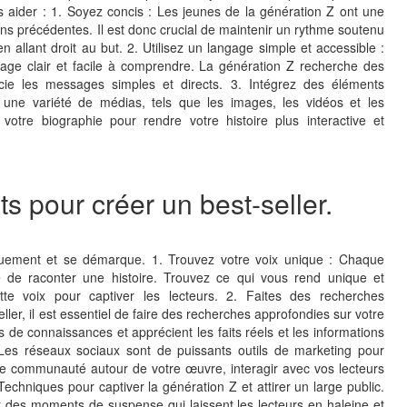
us aider : 1. Soyez concis : Les jeunes de la génération Z ont une
ons précédentes. Il est donc crucial de maintenir un rythme soutenu
en allant droit au but. 2. Utilisez un langage simple et accessible :
gage clair et facile à comprendre. La génération Z recherche des
écie les messages simples et directs. 3. Intégrez des éléments
 une variété de médias, tels que les images, les vidéos et les
votre biographie pour rendre votre histoire plus interactive et
ts pour créer un best-seller.
ngouement et se démarque. 1. Trouvez votre voix unique : Chaque
 de raconter une histoire. Trouvez ce qui vous rend unique et
ette voix pour captiver les lecteurs. 2. Faites des recherches
ller, il est essentiel de faire des recherches approfondies sur votre
s de connaissances et apprécient les faits réels et les informations
 Les réseaux sociaux sont de puissants outils de marketing pour
 une communauté autour de votre œuvre, interagir avec vos lecteurs
echniques pour captiver la génération Z et attirer un large public.
ont des moments de suspense qui laissent les lecteurs en haleine et