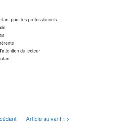
ortant pour les professionnels
sis
sis
ohérente
 l'attention du lecteur
cutant.
écédant
Article suivant >>