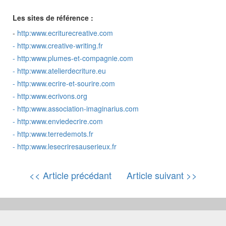
Les sites de référence :
-
http:www.ecriturecreative.com
-
http:www.creative-writing.fr
-
http:www.plumes-et-compagnie.com
-
http:www.atelierdecriture.eu
-
http:www.ecrire-et-sourire.com
-
http:www.ecrivons.org
-
http:www.association-imaginarius.com
-
http:www.enviedecrire.com
-
http:www.terredemots.fr
-
http:www.lesecriresauserieux.fr
<< Article précédant
Article suivant >>